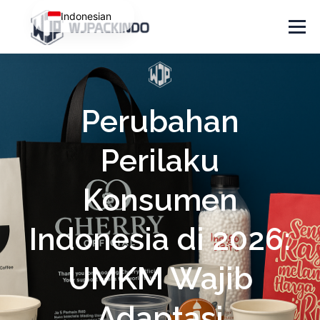
Indonesian
Menu
HOME
ABOUT
PORTOFOLIO
PRODUCT
Perubahan
CONTACT
ARTIKEL
Perilaku
Konsumen
Indonesia di 2026:
UMKM Wajib
Adaptasi